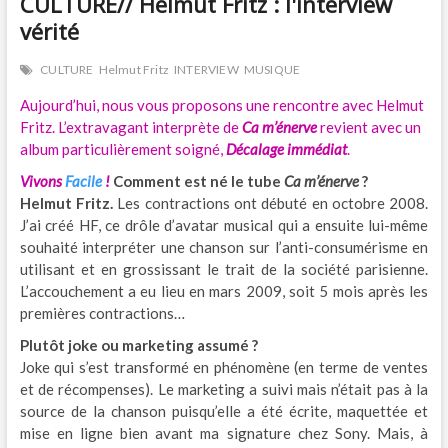
CULTURE// Helmut Fritz : l'interview
vérité
CULTURE
Helmut Fritz
INTERVIEW
MUSIQUE
Aujourd’hui, nous vous proposons une rencontre avec Helmut
Fritz. L’extravagant interprète de
Ca m’énerve
revient avec un
album particulièrement soigné,
Décalage immédiat
.
Vivons
Facile
!
Comment est né le tube
Ca m’énerve
?
Helmut Fritz.
Les contractions ont débuté en octobre 2008.
J’ai créé HF, ce drôle d’avatar musical qui a ensuite lui-même
souhaité interpréter une chanson sur l’anti-consumérisme en
utilisant et en grossissant le trait de la société parisienne.
L’accouchement a eu lieu en mars 2009, soit 5 mois après les
premières contractions…
Plutôt joke ou marketing assumé ?
Joke qui s’est transformé en phénomène (en terme de ventes
et de récompenses). Le marketing a suivi mais n’était pas à la
source de la chanson puisqu’elle a été écrite, maquettée et
mise en ligne bien avant ma signature chez Sony. Mais, à