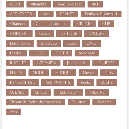
ACTU
Alhambra
Anne Sylvestre
ART
ART / EXPOS
Arte
BEAUTE
Boulogne-Billancourt
Chanson
Chanson française
CINEMA
CLIP
CONCERT
Conso
CRITIQUE
CULTURE
David Bowie
DISQUES
Déco
EXPO
Festival
FOOD
GREEN
homepage
INSOLITE
INTERVIEW
jeune public
JEUNESSE
LIVRES
MODE
MUSIQUE
Musée
Paris
RENCONTRES
RESTAURANTS
Resto
SCENE
SCENES
SERIES
TELEVISION
THEATRE
Théâtre de Poche Montparnasse
Toulouse
Tourisme
web