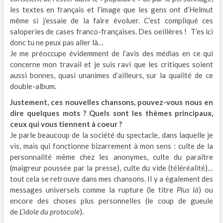
les textes en français et l’image que les gens ont d’Helmut
même si j’essaie de la faire évoluer. C’est compliqué ces
saloperies de cases franco-françaises. Des oeillères ! T’es ici
donc tu ne peux pas aller là…
Je me préoccupe évidemment de l’avis des médias en ce qui
concerne mon travail et je suis ravi que les critiques soient
aussi bonnes, quasi unanimes d’ailleurs, sur la qualité de ce
double-album.
Justement, ces nouvelles chansons, pouvez-vous nous en
dire quelques mots ? Quels sont les thèmes principaux,
ceux qui vous tiennent à coeur ?
Je parle beaucoup de la société du spectacle, dans laquelle je
vis, mais qui fonctionne bizarrement à mon sens : culte de la
personnalité même chez les anonymes, culte du paraître
(maigreur poussée par la presse), culte du vide (téléréalité)…
tout cela se retrouve dans mes chansons. Il y a également des
messages universels comme la rupture (le titre
Plus là
) ou
encore des choses plus personnelles (le coup de gueule
de
L’idole du protocole
).