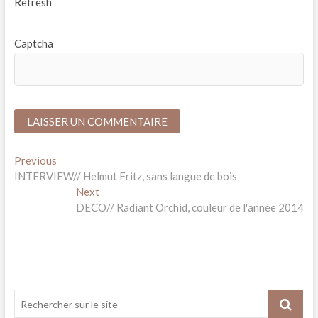
Refresh
Captcha
*
Navigation
Previous
Previous
post:
INTERVIEW// Helmut Fritz, sans langue de bois
de
Next
Next
l’article
post:
DECO// Radiant Orchid, couleur de l'année 2014