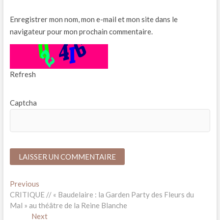
Enregistrer mon nom, mon e-mail et mon site dans le
navigateur pour mon prochain commentaire.
Refresh
Captcha
*
Navigation
Previous
Previous
post:
CRITIQUE // « Baudelaire : la Garden Party des Fleurs du
de
Mal » au théâtre de la Reine Blanche
l’article
Next
Next