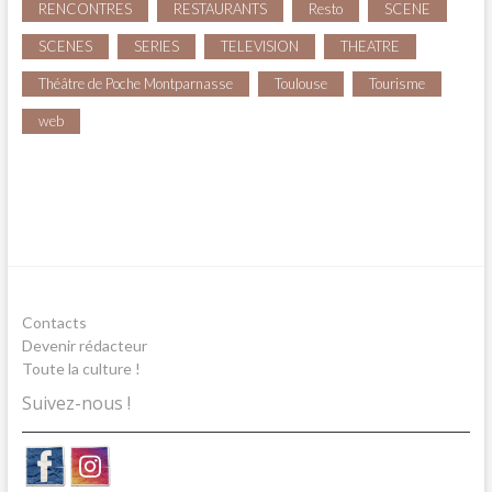
RENCONTRES
RESTAURANTS
Resto
SCENE
SCENES
SERIES
TELEVISION
THEATRE
Théâtre de Poche Montparnasse
Toulouse
Tourisme
web
Contacts
Devenir rédacteur
Toute la culture !
Suivez-nous !