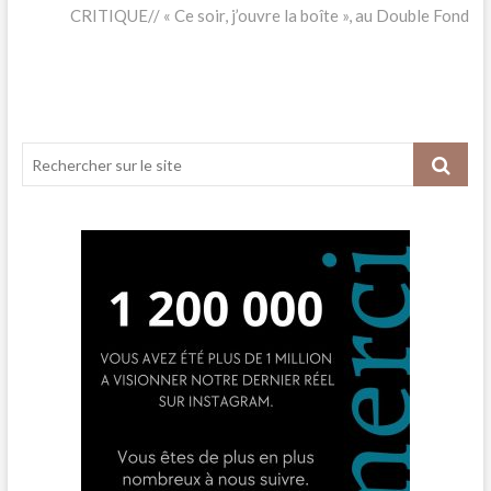
post:
CRITIQUE// « Ce soir, j’ouvre la boîte », au Double Fond