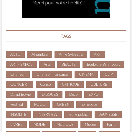
TAGS
ACTU
Alhambra
Anne Sylvestre
ART
ART / EXPOS
Arte
BEAUTE
Boulogne-Billancourt
Chanson
Chanson française
CINEMA
CLIP
CONCERT
Conso
CRITIQUE
CULTURE
David Bowie
DISQUES
Déco
EXPO
Festival
FOOD
GREEN
homepage
INSOLITE
INTERVIEW
jeune public
JEUNESSE
LIVRES
MODE
MUSIQUE
Musée
Paris