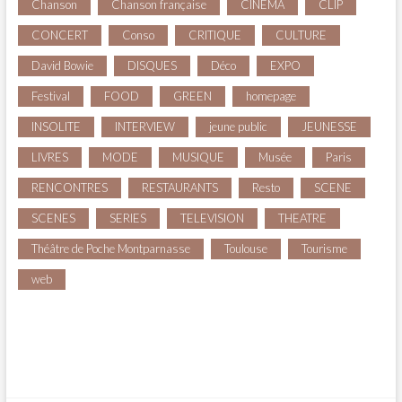
Chanson
Chanson française
CINEMA
CLIP
CONCERT
Conso
CRITIQUE
CULTURE
David Bowie
DISQUES
Déco
EXPO
Festival
FOOD
GREEN
homepage
INSOLITE
INTERVIEW
jeune public
JEUNESSE
LIVRES
MODE
MUSIQUE
Musée
Paris
RENCONTRES
RESTAURANTS
Resto
SCENE
SCENES
SERIES
TELEVISION
THEATRE
Théâtre de Poche Montparnasse
Toulouse
Tourisme
web