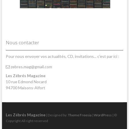
Nous contacter
Pour nous envoyer vos actualités, CD, invitations... c'est par ici :
zebres.mag@gmail.com
Les Zébrés Magazine
10 rue Edmond Nocard
94700 Maisons-Alfort
Les Zébrés Magazine
| Designed by:
Theme Freesia
|
WordPress
| ©
Copyright All right reserved