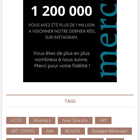
TAGS
ACTU
Alhambra
Anne Sylvestre
ART
ART / EXPOS
Arte
BEAUTE
Boulogne-Billancourt