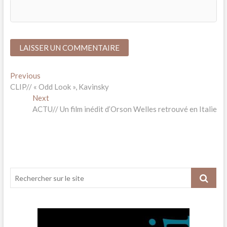
Navigation
Previous
Previous
post:
CLIP// « Odd Look », Kavinsky
de
Next
Next
l’article
post:
ACTU// Un film inédit d’Orson Welles retrouvé en Italie