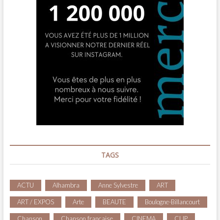
TAGS
ACTU
Alhambra
Anne Sylvestre
ART
ART / EXPOS
Arte
BEAUTE
Boulogne-Billancourt
Chanson
Chanson française
CINEMA
CLIP