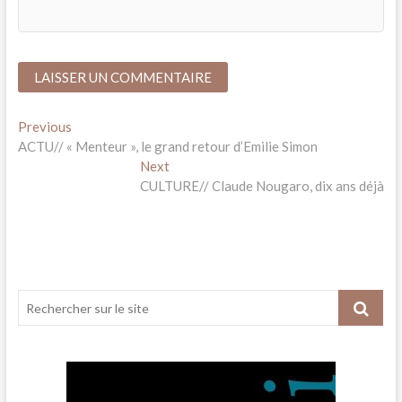
Navigation
Previous
Previous
post:
ACTU// « Menteur », le grand retour d’Emilie Simon
de
Next
Next
l’article
post:
CULTURE// Claude Nougaro, dix ans déjà