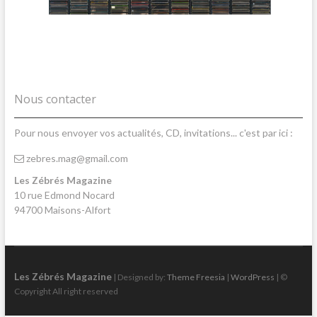
Nous contacter
Pour nous envoyer vos actualités, CD, invitations... c'est par ici :
zebres.mag@gmail.com
Les Zébrés Magazine
10 rue Edmond Nocard
94700 Maisons-Alfort
Les Zébrés Magazine
| Designed by:
Theme Freesia
|
WordPress
| ©
Copyright All right reserved