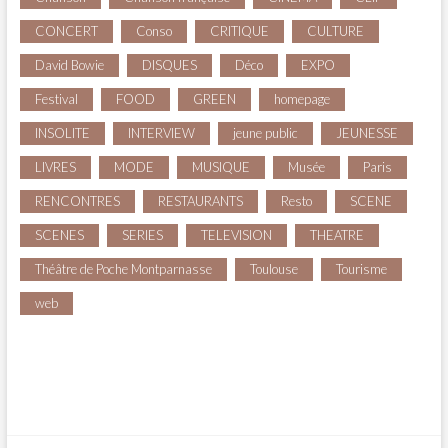
CONCERT
Conso
CRITIQUE
CULTURE
David Bowie
DISQUES
Déco
EXPO
Festival
FOOD
GREEN
homepage
INSOLITE
INTERVIEW
jeune public
JEUNESSE
LIVRES
MODE
MUSIQUE
Musée
Paris
RENCONTRES
RESTAURANTS
Resto
SCENE
SCENES
SERIES
TELEVISION
THEATRE
Théâtre de Poche Montparnasse
Toulouse
Tourisme
web