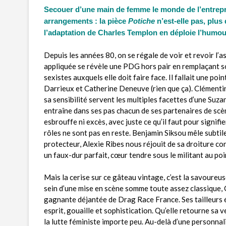
Secouer d’une main de femme le monde de l’entrepri
arrangements : la pièce
Potiche
n’est-elle pas, plus
l’adaptation de Charles Templon en déploie l’humour
Depuis les années 80, on se régale de voir et revoir l
appliquée se révèle une PDG hors pair en remplaçant son
sexistes auxquels elle doit faire face. Il fallait une po
Darrieux et Catherine Deneuve (rien que ça). Clémentine
sa sensibilité servent les multiples facettes d’une Suz
entraîne dans ses pas chacun de ses partenaires de scèn
esbrouffe ni excès, avec juste ce qu’il faut pour signifi
rôles ne sont pas en reste. Benjamin Siksou mêle subtil
protecteur, Alexie Ribes nous réjouit de sa droiture c
un faux-dur parfait, cœur tendre sous le militant au poi
Mais la cerise sur ce gâteau vintage, c’est la savoureu
sein d’une mise en scène somme toute assez classique, C
gagnante déjantée de Drag Race France. Ses tailleurs é
esprit, gouaille et sophistication. Qu’elle retourne sa 
la lutte féministe importe peu. Au-delà d’une personnali