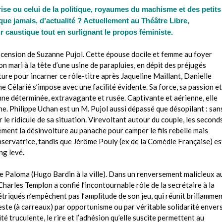
se ou celui de la politique, royaumes du machisme et des petits
 que jamais, d’actualité ? Actuellement au Théâtre Libre,
 caustique tout en surlignant le propos féministe.
’ascension de Suzanne Pujol. Cette épouse docile et femme au foyer
 mari à la tête d’une usine de parapluies, en dépit des préjugés
inture pour incarner ce rôle-titre après Jaqueline Maillant, Danielle
 Célarié s’impose avec une facilité évidente. Sa force, sa passion et
anne déterminée, extravagante et rusée. Captivante et aérienne, elle
e. Philippe Uchan est un M. Pujol aussi dépassé que désopilant : san
er le ridicule de sa situation. Virevoltant autour du couple, les second
ement la désinvolture au panache pour camper le fils rebelle mais
onservatrice, tandis que Jérôme Pouly (ex de la Comédie Française) es
ng levé.
se Paloma (Hugo Bardin à la ville). Dans un renversement malicieux a
harles Templon a confié l’incontournable rôle de la secrétaire à la
triqués n’empêchent pas l’amplitude de son jeu, qui réunit brillamme
veste (à carreaux) par opportunisme ou par véritable solidarité enver
té truculente, le rire et l’adhésion qu’elle suscite permettent au