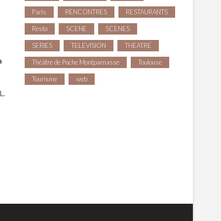
Paris
RENCONTRES
RESTAURANTS
Resto
SCENE
SCENES
SERIES
TELEVISION
THEATRE
a
Théâtre de Poche Montparnasse
Toulouse
Tourisme
web
L.