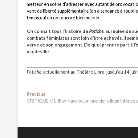
metteur en scène d’adresser avec autant de provocation
vent de liberté supplémentaire (on a tendance à l’oubli
temps qui en ont encore bien besoin.
On connaît tous l’histoire de
Potiche
, auréolée de s
combats féministes sont loin d’être achevés, il sem
verve et son engagement
.
De quoi prendre part à l’è
vaudeville.
____________________________________________________________
Potiche
, actuellement au Théâtre Libre, jusqu’au 14 jui
Navigation
Previous
Previous
post:
CRITIQUE // Lillian Nawrot, un premier album intense 
de
l’article