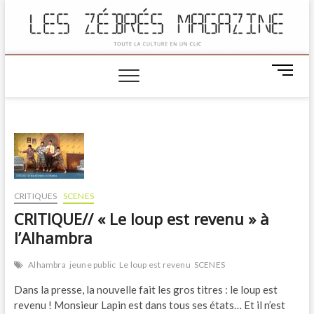
M
e
n
u
B
u
t
t
o
CRITIQUES
SCENES
n
CRITIQUE// « Le loup est revenu » à
l’Alhambra
Alhambra
jeune public
Le loup est revenu
SCENES
Dans la presse, la nouvelle fait les gros titres : le loup est
revenu ! Monsieur Lapin est dans tous ses états… Et il n’est