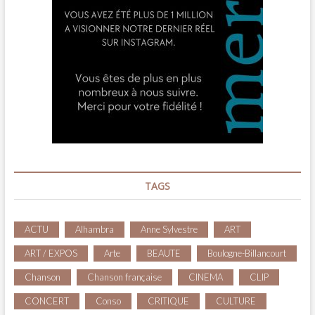
TAGS
ACTU
Alhambra
Anne Sylvestre
ART
ART / EXPOS
Arte
BEAUTE
Boulogne-Billancourt
Chanson
Chanson française
CINEMA
CLIP
CONCERT
Conso
CRITIQUE
CULTURE