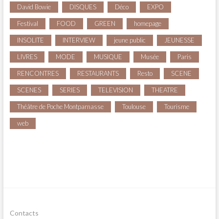
David Bowie
DISQUES
Déco
EXPO
Festival
FOOD
GREEN
homepage
INSOLITE
INTERVIEW
jeune public
JEUNESSE
LIVRES
MODE
MUSIQUE
Musée
Paris
RENCONTRES
RESTAURANTS
Resto
SCENE
SCENES
SERIES
TELEVISION
THEATRE
Théâtre de Poche Montparnasse
Toulouse
Tourisme
web
Contacts