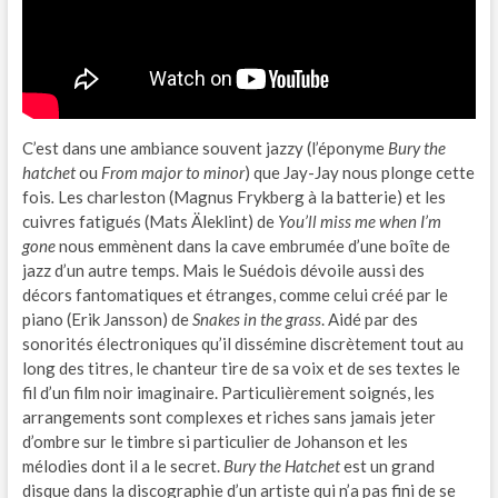
C’est dans une ambiance souvent jazzy (l’éponyme
Bury the
hatchet
ou
From major to minor
) que Jay-Jay nous plonge cette
fois
.
Les charleston (Magnus Frykberg à la batterie) et les
cuivres fatigués (Mats Äleklint) de
You’ll miss me when I’m
gone
nous emmènent dans la cave embrumée d’une boîte de
jazz d’un autre temps. Mais le Suédois dévoile aussi des
décors fantomatiques et étranges, comme celui créé par le
piano (Erik Jansson) de
Snakes in the grass
. Aidé par des
sonorités électroniques qu’il dissémine discrètement tout au
long des titres, le chanteur tire de sa voix et de ses textes le
fil d’un film noir imaginaire. Particulièrement soignés, les
arrangements sont complexes et riches sans jamais jeter
d’ombre sur le timbre si particulier de Johanson et les
mélodies dont il a le secret.
Bury the Hatchet
est un grand
disque dans la discographie d’un artiste qui n’a pas fini de se