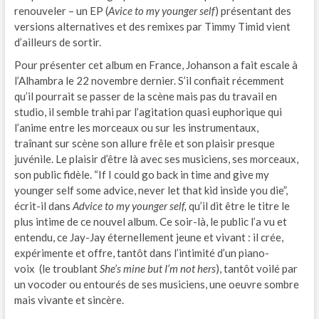
renouveler – un EP (
Avice to my younger self
) présentant des
versions alternatives et des remixes par Timmy Timid vient
d’ailleurs de sortir.
Pour présenter cet album en France, Johanson a fait escale à
l’Alhambra le 22 novembre dernier. S’il confiait récemment
qu’il pourrait se passer de la scène mais pas du travail en
studio, il semble trahi par l’agitation quasi euphorique qui
l’anime entre les morceaux ou sur les instrumentaux,
traînant sur scène son allure frêle et son plaisir presque
juvénile. Le plaisir d’être là avec ses musiciens, ses morceaux,
son public fidèle. “If I could go back in time and give my
younger self some advice, never let that kid inside you die”,
écrit-il dans
Advice to my younger self,
qu’il dit être le titre le
plus intime de ce nouvel album. Ce soir-là, le public l’a vu et
entendu, ce Jay-Jay éternellement jeune et vivant : il crée,
expérimente et offre, tantôt dans l’intimité d’un piano-
voix (le troublant
She’s mine but I’m not hers
), tantôt voilé par
un vocoder ou entourés de ses musiciens, une oeuvre sombre
mais vivante et sincère.