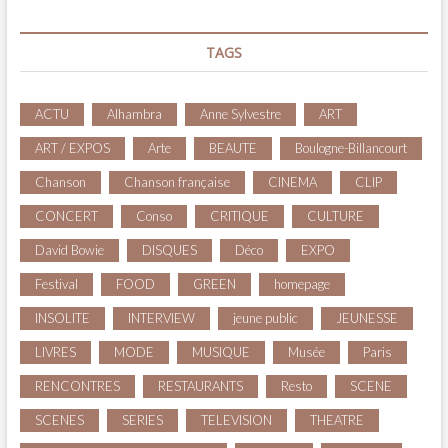
TAGS
ACTU
Alhambra
Anne Sylvestre
ART
ART / EXPOS
Arte
BEAUTE
Boulogne-Billancourt
Chanson
Chanson française
CINEMA
CLIP
CONCERT
Conso
CRITIQUE
CULTURE
David Bowie
DISQUES
Déco
EXPO
Festival
FOOD
GREEN
homepage
INSOLITE
INTERVIEW
jeune public
JEUNESSE
LIVRES
MODE
MUSIQUE
Musée
Paris
RENCONTRES
RESTAURANTS
Resto
SCENE
SCENES
SERIES
TELEVISION
THEATRE