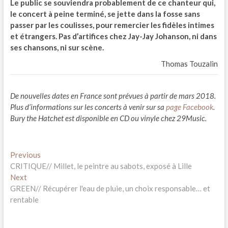
Le public se souviendra probablement de ce chanteur qui,
le concert à peine terminé, se jette dans la fosse sans
passer par les coulisses, pour remercier les fidèles intimes
et étrangers. Pas d’artifices chez Jay-Jay Johanson, ni dans
ses chansons, ni sur scène.
Thomas Touzalin
De nouvelles dates en France sont prévues à partir de mars 2018.
Plus d’informations sur les concerts à venir sur sa
page Facebook
.
Bury the Hatchet est disponible en CD ou vinyle chez 29Music.
Navigation
Previous
Previous
post:
CRITIQUE// Millet, le peintre au sabots, exposé à Lille
de
Next
Next
l’article
post:
GREEN// Récupérer l'eau de pluie, un choix responsable… et
rentable