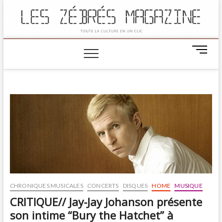
M
e
n
u
B
u
t
t
o
n
CHRONIQUES MUSICALES
CONCERTS
DISQUES
HOME
MUSIQUE
CRITIQUE// Jay-Jay Johanson présente
son intime “Bury the Hatchet” à