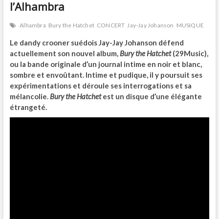
l’Alhambra
Alhambra
Bury the Hatchet
CONCERT
Jay-Jay Johanson
MUSIQUE
Le dandy crooner suédois Jay-Jay Johanson défend
actuellement son nouvel album,
Bury the Hatchet
(29Music),
ou la bande originale d’un journal intime en noir et blanc,
sombre et envoûtant. Intime et pudique, il y poursuit ses
expérimentations et déroule ses interrogations et sa
mélancolie.
Bury the Hatchet
est un disque d’une élégante
étrangeté.