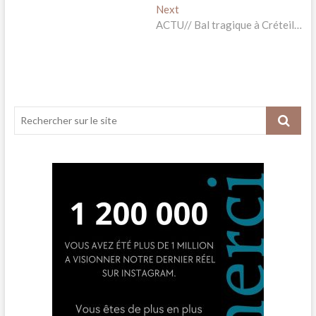
de
Next
Next
l’article
post:
ACTU// Bal tragique à Créteil…