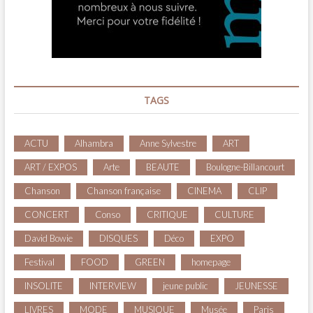
TAGS
ACTU
Alhambra
Anne Sylvestre
ART
ART / EXPOS
Arte
BEAUTE
Boulogne-Billancourt
Chanson
Chanson française
CINEMA
CLIP
CONCERT
Conso
CRITIQUE
CULTURE
David Bowie
DISQUES
Déco
EXPO
Festival
FOOD
GREEN
homepage
INSOLITE
INTERVIEW
jeune public
JEUNESSE
LIVRES
MODE
MUSIQUE
Musée
Paris