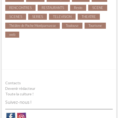
RENCONTRES
RESTAURANTS
Resto
SCENE
SCENES
SERIES
TELEVISION
THEATRE
Théâtre de Poche Montparnasse
Toulouse
Tourisme
web
Contacts
Devenir rédacteur
Toute la culture !
Suivez-nous !