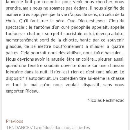
la merde finit par remonter pour venir nous chercher, nous
prendre, mais nous ne sommes pas dedans. Il nous signifie de
manière très appuyée que la vie n’a pas de sens, ou celui de la
chute. Qu’il faut tuer le père. Que Dieu est mort. Clou du
spectacle : le fantôme d’un curé pédophile appelait, appelle
toujours « chaton » son petit sacristain et lui, devenu adulte,
momentanément sorti de la chiotte, hanté par ce souvenir
glauque, de se mettre bouffonnement à miauler à quatre
pattes. Cela pourrait nous déstabiliser, nous faire basculer…
Nous devrions avoir la nausée, être en colère… pleurer, aussi,
quand une fenêtre soudain ouverte donne sur une chanson
lointaine dans la nuit. Il n’en est rien et c’est tant mieux. Le
dispositif s’autodétruit. Un comédien tire lui-même la chasse
et tout le mal qu’on nous voulait disparaît, sans nous
emporter. Rideau.
Nicolas Pechmezac
Navigation
Previous
Previous
post:
TENDANCE// La méduse dans nos assiettes