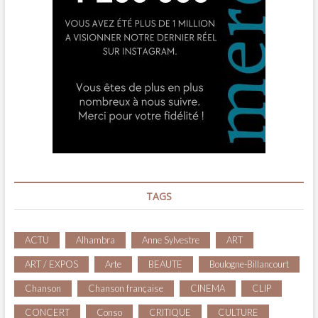
TAGS
ACTU
Alhambra
Anne Sylvestre
ART
ART / EXPOS
Arte
BEAUTE
Boulogne-Billancourt
Chanson
Chanson française
CINEMA
CLIP
CONCERT
Conso
CRITIQUE
CULTURE