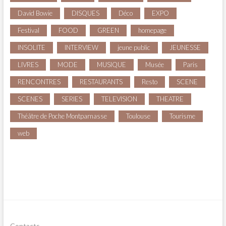
David Bowie
DISQUES
Déco
EXPO
Festival
FOOD
GREEN
homepage
INSOLITE
INTERVIEW
jeune public
JEUNESSE
LIVRES
MODE
MUSIQUE
Musée
Paris
RENCONTRES
RESTAURANTS
Resto
SCENE
SCENES
SERIES
TELEVISION
THEATRE
Théâtre de Poche Montparnasse
Toulouse
Tourisme
web
Contacts