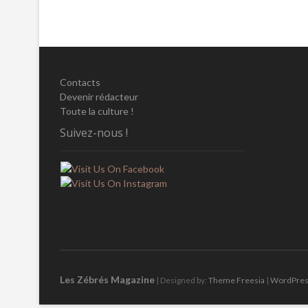
l’article
Contacts
Devenir rédacteur
Toute la culture !
Suivez-nous !
Les Zébrés Magazine
| Designed by:
Theme Freesia
|
WordPre