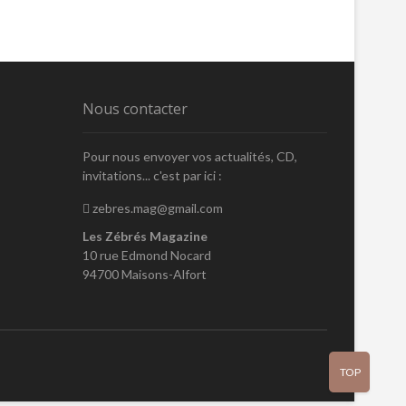
Nous contacter
Pour nous envoyer vos actualités, CD,
invitations... c'est par ici :
zebres.mag@gmail.com
Les Zébrés Magazine
10 rue Edmond Nocard
94700 Maisons-Alfort
TOP