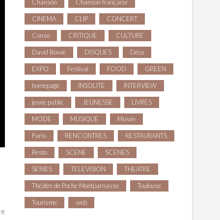
Chanson
Chanson française
CINEMA
CLIP
CONCERT
Conso
CRITIQUE
CULTURE
David Bowie
DISQUES
Déco
EXPO
Festival
FOOD
GREEN
homepage
INSOLITE
INTERVIEW
jeune public
JEUNESSE
LIVRES
MODE
MUSIQUE
Musée
Paris
RENCONTRES
RESTAURANTS
Resto
SCENE
SCENES
SERIES
TELEVISION
THEATRE
Théâtre de Poche Montparnasse
Toulouse
Tourisme
web
re