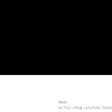
Next
Next
post:
ACTU// « Ring » à la Folie Théât