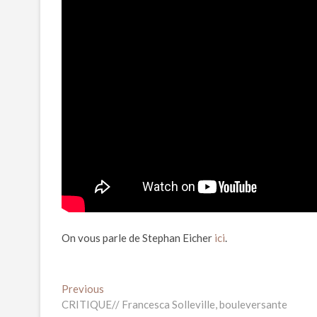
On vous parle de Stephan Eicher
ici
.
Navigation
Previous
Previous
post:
CRITIQUE// Francesca Solleville, bouleversante
de