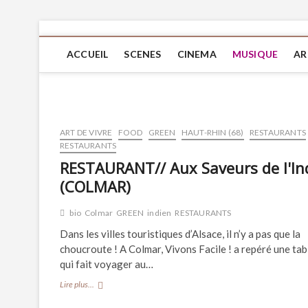
ACCUEIL
SCENES
CINEMA
MUSIQUE
AR
ART DE VIVRE
FOOD
GREEN
HAUT-RHIN (68)
RESTAURANTS
RESTAURANTS
RESTAURANT// Aux Saveurs de l'In
(COLMAR)
bio
Colmar
GREEN
indien
RESTAURANTS
Dans les villes touristiques d’Alsace, il n’y a pas que la
choucroute ! A Colmar, Vivons Facile ! a repéré une tab
qui fait voyager au…
RESTAURANT//
Lire plus...
Aux