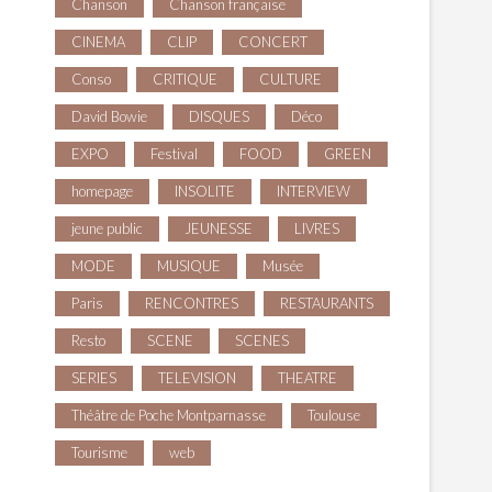
Chanson
Chanson française
CINEMA
CLIP
CONCERT
Conso
CRITIQUE
CULTURE
David Bowie
DISQUES
Déco
EXPO
Festival
FOOD
GREEN
homepage
INSOLITE
INTERVIEW
jeune public
JEUNESSE
LIVRES
MODE
MUSIQUE
Musée
Paris
RENCONTRES
RESTAURANTS
Resto
SCENE
SCENES
SERIES
TELEVISION
THEATRE
Théâtre de Poche Montparnasse
Toulouse
Tourisme
web