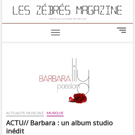
M
e
n
u
B
u
t
t
o
n
ACTUALITE MUSICALE
MUSIQUE
ACTU// Barbara : un album studio
inédit