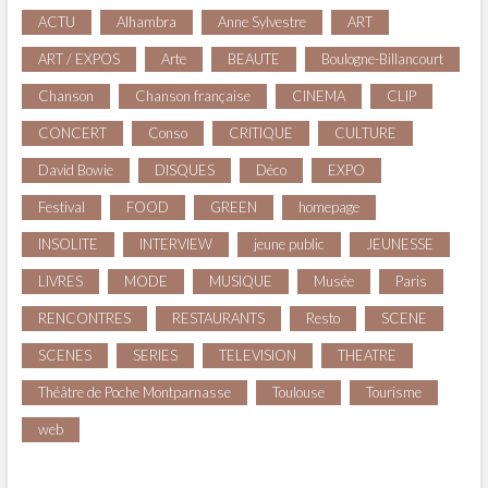
ACTU
Alhambra
Anne Sylvestre
ART
ART / EXPOS
Arte
BEAUTE
Boulogne-Billancourt
Chanson
Chanson française
CINEMA
CLIP
CONCERT
Conso
CRITIQUE
CULTURE
David Bowie
DISQUES
Déco
EXPO
Festival
FOOD
GREEN
homepage
INSOLITE
INTERVIEW
jeune public
JEUNESSE
LIVRES
MODE
MUSIQUE
Musée
Paris
RENCONTRES
RESTAURANTS
Resto
SCENE
SCENES
SERIES
TELEVISION
THEATRE
Théâtre de Poche Montparnasse
Toulouse
Tourisme
web